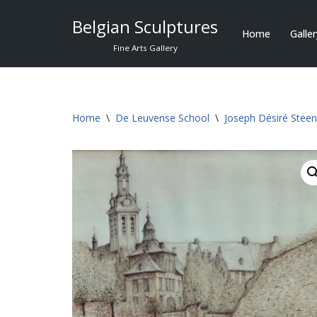
Belgian Sculptures
Home
Galle
Skip
Fine Arts Gallery
to
content
Home
\
De Leuvense School
\
Joseph Désiré Stee