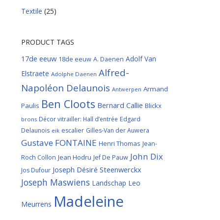
Textile
(25)
PRODUCT TAGS
17de eeuw
Adolf Van
18de eeuw
A. Daenen
Alfred-
Elstraete
Adolphe Daenen
Napoléon Delaunois
Armand
Antwerpen
Ben Cloots
Bernard Callie
Paulis
Blickx
Décor vitrailler: Hall d’entrée
Edgard
brons
Delaunois
escalier
Gilles-Van der Auwera
eik
Gustave FONTAINE
Henri Thomas
Jean-
John Dix
Roch Collon
Jean Hodru
Jef De Pauw
Joseph Désiré Steenwerckx
Jos Dufour
Joseph Maswiens
Landschap
Leo
Madeleine
Meurrens