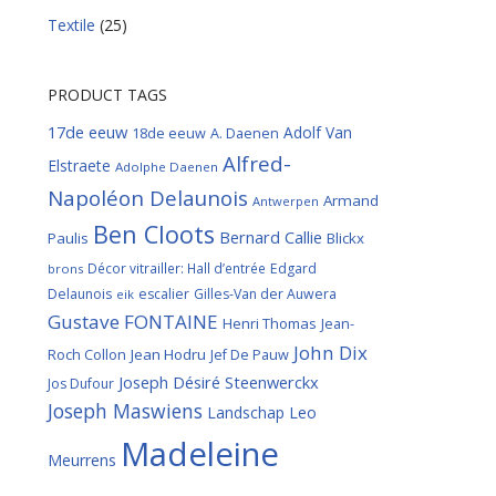
Textile
(25)
PRODUCT TAGS
17de eeuw
Adolf Van
18de eeuw
A. Daenen
Alfred-
Elstraete
Adolphe Daenen
Napoléon Delaunois
Armand
Antwerpen
Ben Cloots
Bernard Callie
Paulis
Blickx
Décor vitrailler: Hall d’entrée
Edgard
brons
Delaunois
escalier
Gilles-Van der Auwera
eik
Gustave FONTAINE
Henri Thomas
Jean-
John Dix
Roch Collon
Jean Hodru
Jef De Pauw
Joseph Désiré Steenwerckx
Jos Dufour
Joseph Maswiens
Landschap
Leo
Madeleine
Meurrens