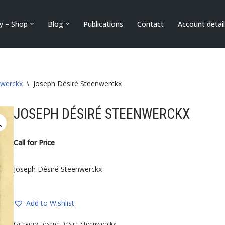
ry – Shop
Blog
Publications
Contact
Account detai
nwerckx
\
Joseph Désiré Steenwerckx
JOSEPH DÉSIRÉ STEENWERCKX
Call for Price
Joseph Désiré Steenwerckx
Add to Wishlist
Category:
Joseph Désiré Steenwerckx