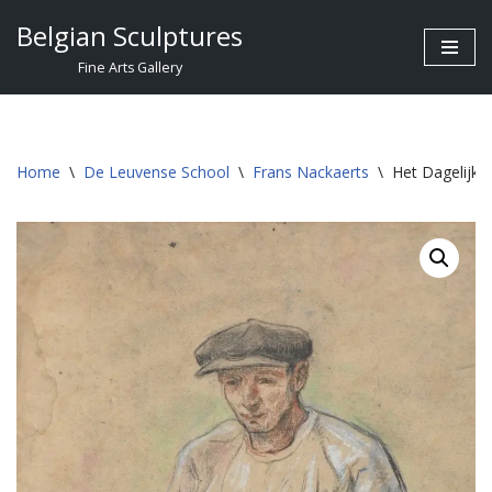
Belgian Sculptures
Skip
Fine Arts Gallery
to
content
Home
\
De Leuvense School
\
Frans Nackaerts
\
Het Dagelijks