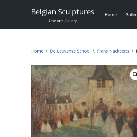
Belgian Sculptures
Home
Galle
Skip
Fine Arts Gallery
to
content
Home
\
De Leuvense School
\
Frans Nackaerts
\