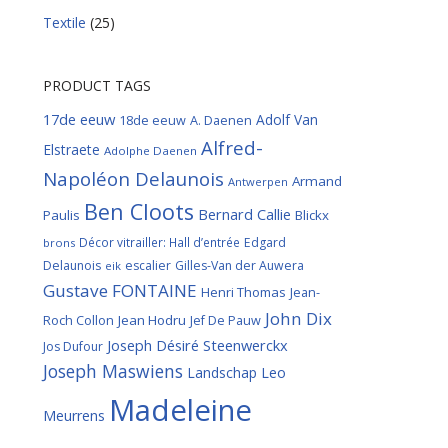
Textile
(25)
PRODUCT TAGS
17de eeuw
Adolf Van
18de eeuw
A. Daenen
Alfred-
Elstraete
Adolphe Daenen
Napoléon Delaunois
Armand
Antwerpen
Ben Cloots
Bernard Callie
Paulis
Blickx
Décor vitrailler: Hall d’entrée
Edgard
brons
Delaunois
escalier
Gilles-Van der Auwera
eik
Gustave FONTAINE
Henri Thomas
Jean-
John Dix
Roch Collon
Jean Hodru
Jef De Pauw
Joseph Désiré Steenwerckx
Jos Dufour
Joseph Maswiens
Landschap
Leo
Madeleine
Meurrens