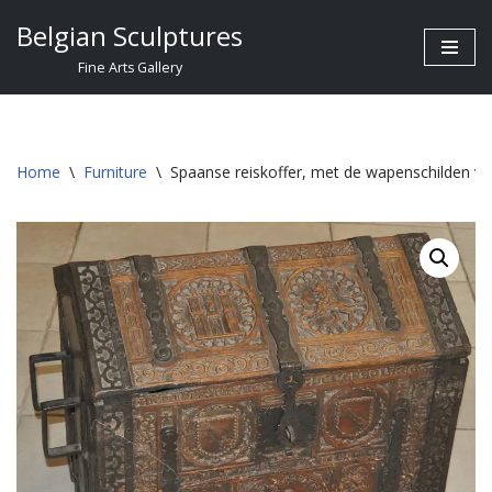
Belgian Sculptures
Skip
Fine Arts Gallery
to
content
Home
\
Furniture
\
Spaanse reiskoffer, met de wapenschilden van