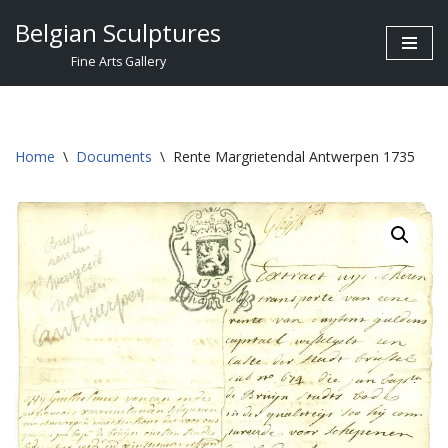
Belgian Sculptures
Skip
Fine Arts Gallery
to
content
Home
\
Documents
\
Rente Margrietendal Antwerpen 1735