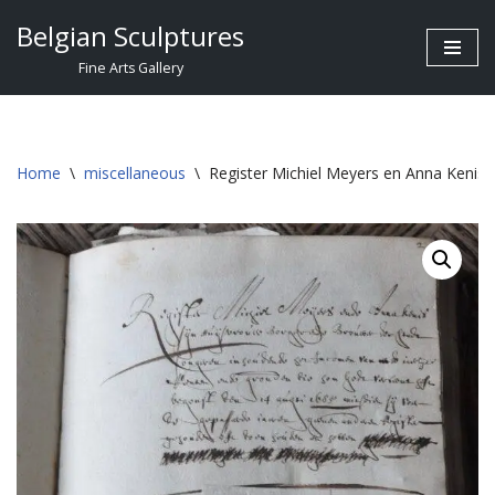
Belgian Sculptures
Skip
Fine Arts Gallery
to
content
Home
\
miscellaneous
\
Register Michiel Meyers en Anna Kenis