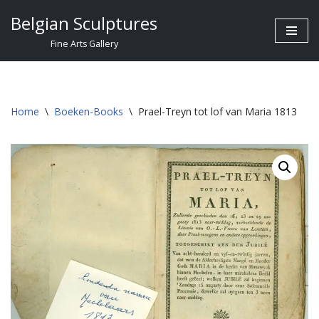
Belgian Sculptures
Skip
Fine Arts Gallery
to
content
Home
\
Boeken-Books
\
Prael-Treyn tot lof van Maria 1813