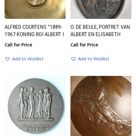
ALFRED COURTENS °1889-
O. DE BEULE, PORTRET VAN
1967 KONING ROI ALBERT I
ALBERT EN ELISABETH
Call for Price
Call for Price
Add to Wishlist
Add to Wishlist