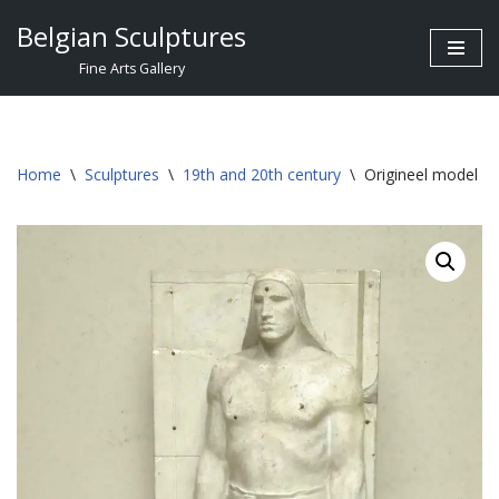
Belgian Sculptures
Skip
Fine Arts Gallery
to
content
Home
\
Sculptures
\
19th and 20th century
\
Origineel model in