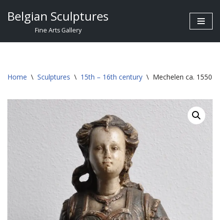
Belgian Sculptures
Skip
Fine Arts Gallery
to
content
Home
\
Sculptures
\
15th – 16th century
\
Mechelen ca. 1550 Ju