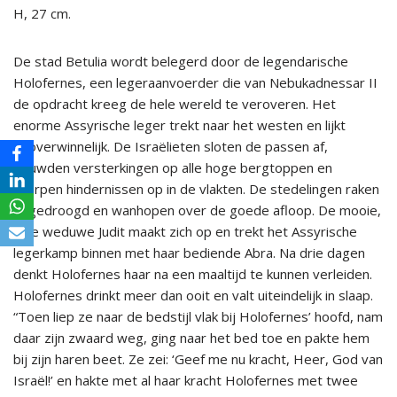
H, 27 cm.
De stad Betulia wordt belegerd door de legendarische
Holofernes, een legeraanvoerder die van Nebukadnessar II
de opdracht kreeg de hele wereld te veroveren. Het
enorme Assyrische leger trekt naar het westen en lijkt
onoverwinnelijk. De Israëlieten sloten de passen af,
bouwden versterkingen op alle hoge bergtoppen en
wierpen hindernissen op in de vlakten. De stedelingen raken
uitgedroogd en wanhopen over de goede afloop. De mooie,
rijke weduwe Judit maakt zich op en trekt het Assyrische
legerkamp binnen met haar bediende Abra. Na drie dagen
denkt Holofernes haar na een maaltijd te kunnen verleiden.
Holofernes drinkt meer dan ooit en valt uiteindelijk in slaap.
“Toen liep ze naar de bedstijl vlak bij Holofernes’ hoofd, nam
daar zijn zwaard weg, ging naar het bed toe en pakte hem
bij zijn haren beet. Ze zei: ‘Geef me nu kracht, Heer, God van
Israël!’ en hakte met al haar kracht Holofernes met twee