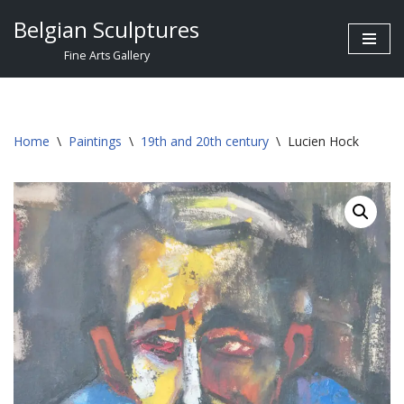
Belgian Sculptures
Skip
Fine Arts Gallery
to
content
Home
\
Paintings
\
19th and 20th century
\
Lucien Hock