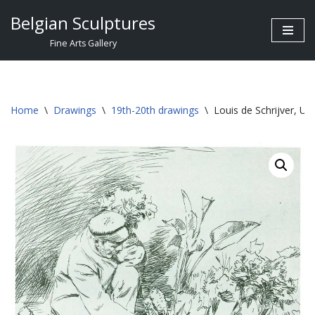
Belgian Sculptures
Skip
Fine Arts Gallery
to
content
Home
\
Drawings
\
19th-20th drawings
\
Louis de Schrijver, U