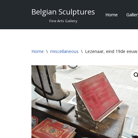
Belgian Sculptures
Home
Galle
Skip
Fine Arts Gallery
to
content
Home
\
miscellaneous
\
Lezenaar, eind 19de eeuw