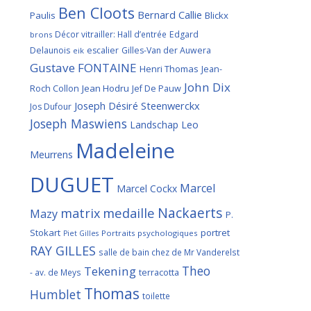
Ben Cloots
Bernard Callie
Paulis
Blickx
Décor vitrailler: Hall d’entrée
Edgard
brons
Delaunois
escalier
Gilles-Van der Auwera
eik
Gustave FONTAINE
Henri Thomas
Jean-
John Dix
Roch Collon
Jean Hodru
Jef De Pauw
Joseph Désiré Steenwerckx
Jos Dufour
Joseph Maswiens
Landschap
Leo
Madeleine
Meurrens
DUGUET
Marcel
Marcel Cockx
Nackaerts
medaille
matrix
Mazy
P.
Stokart
portret
Portraits psychologiques
Piet Gilles
RAY GILLES
salle de bain chez de Mr Vanderelst
Theo
Tekening
terracotta
- av. de Meys
Thomas
Humblet
toilette