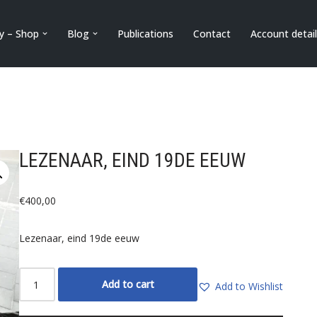
ry – Shop
Blog
Publications
Contact
Account detai
LEZENAAR, EIND 19DE EEUW
€
400,00
Lezenaar, eind 19de eeuw
Add to cart
Add to Wishlist