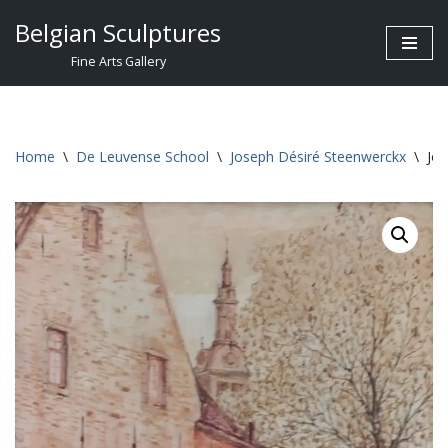
Belgian Sculptures
Skip
Fine Arts Gallery
to
content
Home
\
De Leuvense School
\
Joseph Désiré Steenwerckx
\
Jos