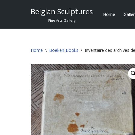
Belgian Sculptures
Home
Galle
Skip
Fine Arts Gallery
to
content
Home
\
Boeken-Books
\
Inventaire des archives de 