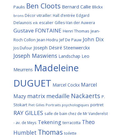
Ben Cloots
Bernard Callie
Paulis
Blickx
Décor vitrailler: Hall d’entrée
Edgard
brons
Delaunois
escalier
Gilles-Van der Auwera
eik
Gustave FONTAINE
Henri Thomas
Jean-
John Dix
Roch Collon
Jean Hodru
Jef De Pauw
Joseph Désiré Steenwerckx
Jos Dufour
Joseph Maswiens
Landschap
Leo
Madeleine
Meurrens
DUGUET
Marcel
Marcel Cockx
Nackaerts
medaille
matrix
Mazy
P.
Stokart
portret
Portraits psychologiques
Piet Gilles
RAY GILLES
salle de bain chez de Mr Vanderelst
Theo
Tekening
terracotta
- av. de Meys
Thomas
Humblet
toilette