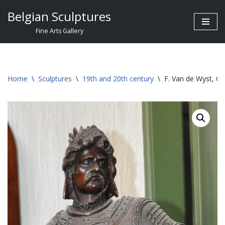
Belgian Sculptures
Skip
Fine Arts Gallery
to
content
Home
\
Sculptures
\
19th and 20th century
\
F. Van de Wyst, Ch