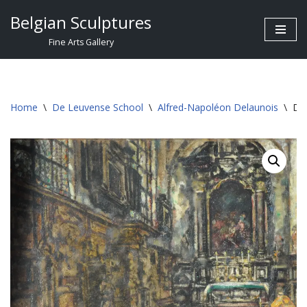
Belgian Sculptures
Skip
Fine Arts Gallery
to
content
Home
\
De Leuvense School
\
Alfred-Napoléon Delaunois
\
Del