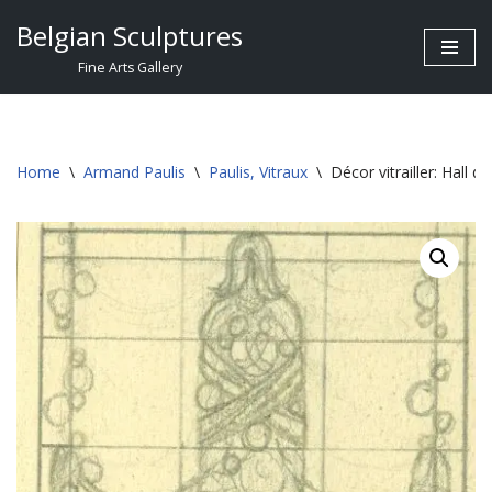
Belgian Sculptures
Skip
Fine Arts Gallery
to
content
Home
\
Armand Paulis
\
Paulis, Vitraux
\
Décor vitrailler: Hall d