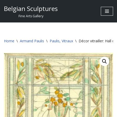
Belgian Sculptures
Skip
Fine Arts Gallery
to
content
Home
\
Armand Paulis
\
Paulis, Vitraux
\
Décor vitrailler: Hall d