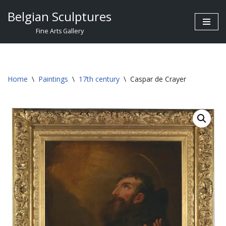
Belgian Sculptures
Skip
Fine Arts Gallery
to
content
Home
\
Paintings
\
17th century
\
Caspar de Crayer