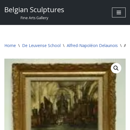
Belgian Sculptures
Skip
Fine Arts Gallery
to
content
Home
\
De Leuvense School
\
Alfred-Napoléon Delaunois
\
Alf